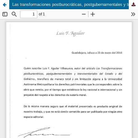
Las transformaciones postburocráticas, postgubernamentales y transterritoriales del Estado y del Gobierno.