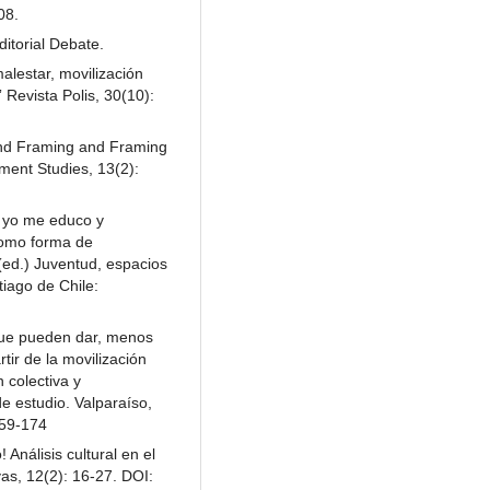
08.
ditorial Debate.
malestar, movilización
 Revista Polis, 30(10):
 and Framing and Framing
ent Studies, 13(2):
, yo me educo y
como forma de
 (ed.) Juventud, espacios
tiago de Chile:
que pueden dar, menos
tir de la movilización
 colectiva y
e estudio. Valparaíso,
159-174
Análisis cultural en el
vas, 12(2): 16-27. DOI: