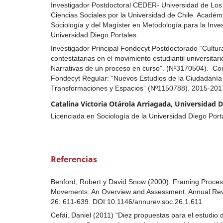
Investigador Postdoctoral CEDER- Universidad de Los 
Ciencias Sociales por la Universidad de Chile. Académ
Sociología y del Magíster en Metodología para la Inves
Universidad Diego Portales.
Investigador Principal Fondecyt Postdoctorado “Cultura
contestatarias en el movimiento estudiantil universitar
Narrativas de un proceso en curso”. (Nº3170504). Co
Fondecyt Regular: “Nuevos Estudios de la Ciudadanía e
Transformaciones y Espacios” (Nº1150788). 2015-201
Catalina Victoria Otárola Arriagada, Universidad 
Licenciada en Sociología de la Universidad Diego Port
Referencias
Benford, Robert y David Snow (2000). Framing Proces
Movements: An Overview and Assessment. Annual Revi
26: 611-639. DOI:10.1146/annurev.soc.26.1.611
Cefäi, Daniel (2011) “Diez propuestas para el estudio 