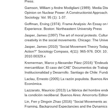
Press.
Gamson, William y Andre Modigliani (1989). Media Dis
Opinion on Nuclear Power: A Constructionist Approach
Sociology. Vol. 95 (1): 1-37.
Goffman, Erving (1974). Frame Analysis: An Essay on 
Experience. Boston: Northeastern University Press
Jasper, James (1997) The art of moral protests. Cultu
creativity in the social movements. Chicago: The Unive
Jasper, James (2010) “Social Movement Theory Today
Action?” Sociology Compass, 4(11): 965-976. DOI: 10.
2010.00329.x
Kremerman, Marco y Alexander Páez (2016) “Endeuda
mercantilizar. El caso del CAE” Documentos de Trabaj
Institucionalidad y Desarrollo. Santiago de Chile: Fun
Laclau, Ernesto (2005) La razón populista. Buenos Ai
Económica.
Lazzarato, Mauricio (2013) La fábrica del hombre en
la condición neoliberal. Buenos Aires: Amorrortu Editor
Lin, Fen y Dingxin Zhao (2016) “Social Movements as 
Framing, Background Expectancies and the Dynamics 