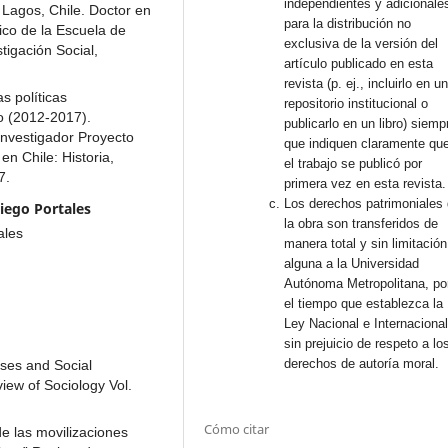
independientes y adicionale
Lagos, Chile. Doctor en
para la distribución no
ico de la Escuela de
exclusiva de la versión del
tigación Social,
artículo publicado en esta
revista (p. ej., incluirlo en u
s políticas
repositorio institucional o
io (2012-2017).
publicarlo en un libro) siemp
investigador Proyecto
que indiquen claramente qu
n Chile: Historia,
el trabajo se publicó por
7.
primera vez en esta revista.
Los derechos patrimoniales
Diego Portales
la obra son transferidos de
ales
manera total y sin limitación
alguna a la Universidad
Autónoma Metropolitana, po
el tiempo que establezca la
Ley Nacional e Internacional
sin prejuicio de respeto a lo
derechos de autoría moral.
ses and Social
ew of Sociology Vol.
Cómo citar
de las movilizaciones