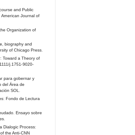
course and Public
. American Journal of
the Organization of
re, biography and
rsity of Chicago Press.
: Toward a Theory of
1111/j.1751-9020-
r para gobernar y
o del Área de
dación SOL.
res: Fondo de Lectura
deudado. Ensayo sobre
es.
a Dialogic Process:
of the Anti-CNN