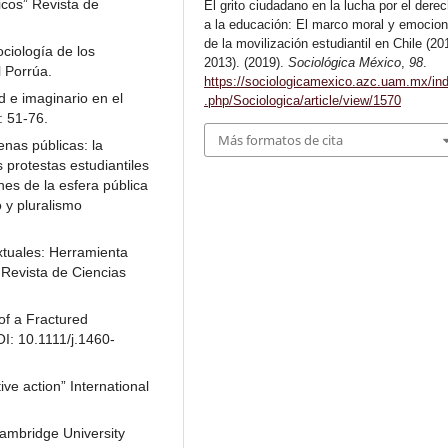
icos” Revista de
El grito ciudadano en la lucha por el dere
a la educación: El marco moral y emocion
de la movilización estudiantil en Chile (20
ociología de los
2013). (2019).
Sociológica México
,
98
.
 Porrúa.
https://sociologicamexico.azc.uam.mx/in
d e imaginario en el
.php/Sociologica/article/view/1570
: 51-76.
Más formatos de cita
enas públicas: la
s protestas estudiantiles
nes de la esfera pública
o y pluralismo
xtuales: Herramienta
” Revista de Ciencias
of a Fractured
I: 10.1111/j.1460-
ive action” International
Cambridge University