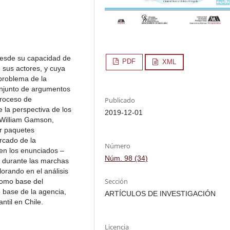
 desde su capacidad de
PDF
XML
e sus actores, y cuya
 problema de la
onjunto de argumentos
proceso de
Publicado
 la perspectiva de los
2019-12-01
e William Gamson,
r paquetes
arcado de la
Número
 en los enunciados –
Núm. 98 (34)
n durante las marchas
lorando en el análisis
Sección
como base del
o base de la agencia,
ARTÍCULOS DE INVESTIGACIÓN
ntil en Chile.
Licencia