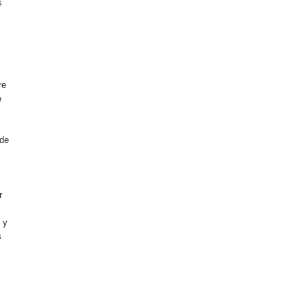
s
n
re
e
 de
r
 y
s