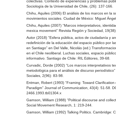
colectivas. Contexto de experiencias y problemas públ
Sociología de la Universidad de Chile, (26): 137-166.
Chihu, Aquiles (2006) El análisis de los marcos en la s
movimientos sociales. Ciudad de México: Miguel Ángel
Chihu, Aquiles (2007) “Marcos interpretativos, identida
mexica movement” Revista Región y Sociedad, 19(38)
Autor (2018) “Esfera pública, actos de ciudadanía y ar
redefinición de la educación del espacio público por la
en Santiago” en Del Valle, Nicolás (ed.) Transformacio
en el Chile neoliberal. Luchas sociales, espacio públic
informativo. Santiago de Chile: RIL Editores, 39-68.
Curvadic, Dorde (2002) “Los marcos interpretativos te
metodológica para el análisis de discurso periodístico
Sociales, 2(96): 83-98.
Entman, Robert (1993) “Framing: Toward Clarification 
Paradigm” Journal of Communication, 43(4): 51-58. DO
2466.1993.tb01304.x
Gamson, William (1988) “Political discourse and collect
Social Movement Research, 1: 219-244.
Gamson, William (1992) Talking Politics. Cambridge: 