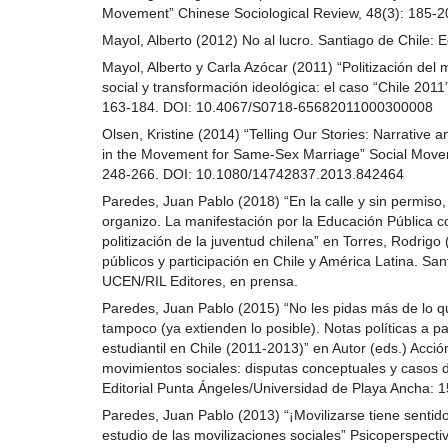
Movement” Chinese Sociological Review, 48(3): 185-2
Mayol, Alberto (2012) No al lucro. Santiago de Chile: E
Mayol, Alberto y Carla Azócar (2011) “Politización del 
social y transformación ideológica: el caso “Chile 2011”
163-184. DOI: 10.4067/S0718-65682011000300008
Olsen, Kristine (2014) “Telling Our Stories: Narrative
in the Movement for Same-Sex Marriage” Social Movem
248-266. DOI: 10.1080/14742837.2013.842464
Paredes, Juan Pablo (2018) “En la calle y sin permiso
organizo. La manifestación por la Educación Pública 
politización de la juventud chilena” en Torres, Rodrigo
públicos y participación en Chile y América Latina. San
UCEN/RIL Editores, en prensa.
Paredes, Juan Pablo (2015) “No les pidas más de lo 
tampoco (ya extienden lo posible). Notas políticas a par
estudiantil en Chile (2011-2013)” en Autor (eds.) Acción
movimientos sociales: disputas conceptuales y casos d
Editorial Punta Ángeles/Universidad de Playa Ancha: 
Paredes, Juan Pablo (2013) “¡Movilizarse tiene sentido! 
estudio de las movilizaciones sociales” Psicoperspecti