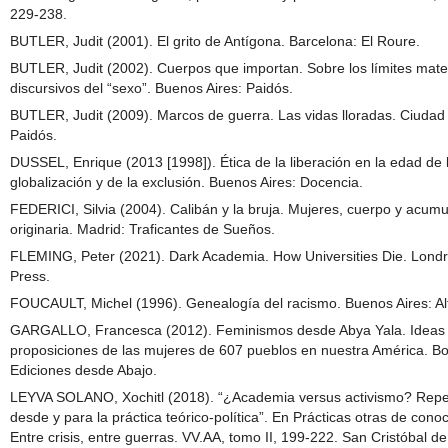
229-238.
BUTLER, Judit (2001). El grito de Antígona. Barcelona: El Roure.
BUTLER, Judit (2002). Cuerpos que importan. Sobre los límites mater
discursivos del “sexo”. Buenos Aires: Paidós.
BUTLER, Judit (2009). Marcos de guerra. Las vidas lloradas. Ciudad
Paidós.
DUSSEL, Enrique (2013 [1998]). Ética de la liberación en la edad de 
globalización y de la exclusión. Buenos Aires: Docencia.
FEDERICI, Silvia (2004). Calibán y la bruja. Mujeres, cuerpo y acumu
originaria. Madrid: Traficantes de Sueños.
FLEMING, Peter (2021). Dark Academia. How Universities Die. Londr
Press.
FOUCAULT, Michel (1996). Genealogía del racismo. Buenos Aires: Al
GARGALLO, Francesca (2012). Feminismos desde Abya Yala. Ideas
proposiciones de las mujeres de 607 pueblos en nuestra América. Bo
Ediciones desde Abajo.
LEYVA SOLANO, Xochitl (2018). “¿Academia versus activismo? Rep
desde y para la práctica teórico-política”. En Prácticas otras de cono
Entre crisis, entre guerras. VV.AA, tomo II, 199-222. San Cristóbal d