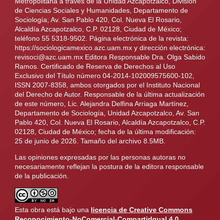
Metropolitana a través de la Unidad Azcapotzalco, División
de Ciencias Sociales y Humanidades, Departamento de
Sociología; Av. San Pablo 420, Col. Nueva El Rosario,
Alcaldía Azcapotzalco, C.P. 02128, Ciudad de México;
teléfono 55 5318-9502. Página electrónica de la revista:
https://sociologicamexico.azc.uam.mx y dirección electrónica:
revisoci@azc.uam.mx Editora Responsable Dra. Olga Sabido
Ramos. Certificado de Reserva de Derechos al Uso
Exclusivo del Título número 04-2014-102009575600-102,
ISSN 2007-8358, ambos otorgados por el Instituto Nacional
del Derecho de Autor. Responsable de la última actualización
de este número, Lic. Alejandra Delfina Arriaga Martínez,
Departamento de Sociología, Unidad Azcapotzalco, Av. San
Pablo 420, Col. Nueva El Rosario, Alcaldía Azcapotzalco, C.P.
02128, Ciudad de México; fecha de la última modificación:
25 de junio de 2026. Tamaño del archivo 8.5MB.
Las opiniones expresadas por las personas autoras no
necesariamente reflejan la postura de la editora responsable
de la publicación.
Esta obra está bajo una
licencia de Creative Commons
Reconocimiento-NoComercial-CompartirIgual 4.0