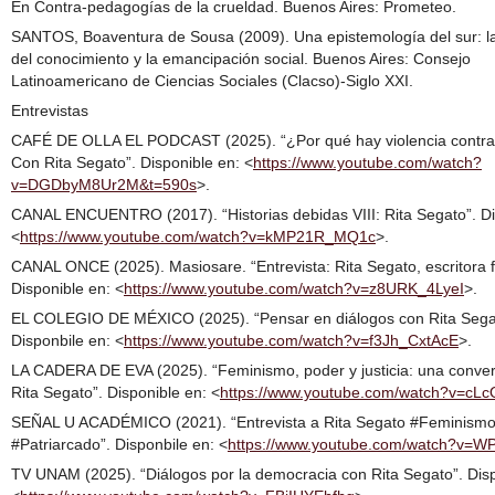
En Contra‑pedagogías de la crueldad. Buenos Aires: Prometeo.
SANTOS, Boaventura de Sousa (2009). Una epistemología del sur: la
del conocimiento y la emancipación social. Buenos Aires: Consejo
Latinoamericano de Ciencias Sociales (Clacso)-Siglo XXI.
Entrevistas
CAFÉ DE OLLA EL PODCAST (2025). “¿Por qué hay violencia contra
Con Rita Segato”. Disponible en: <
https://www.youtube.com/watch?
v=DGDbyM8Ur2M&t=590s
>.
CANAL ENCUENTRO (2017). “Historias debidas VIII: Rita Segato”. Di
<
https://www.youtube.com/watch?v=kMP21R_MQ1c
>.
CANAL ONCE (2025). Masiosare. “Entrevista: Rita Segato, escritora f
Disponible en: <
https://www.youtube.com/watch?v=z8URK_4LyeI
>.
EL COLEGIO DE MÉXICO (2025). “Pensar en diálogos con Rita Sega
Disponbile en: <
https://www.youtube.com/watch?v=f3Jh_CxtAcE
>.
LA CADERA DE EVA (2025). “Feminismo, poder y justicia: una conve
Rita Segato”. Disponible en: <
https://www.youtube.com/watch?v=cL
SEÑAL U ACADÉMICO (2021). “Entrevista a Rita Segato #Feminism
#Patriarcado”. Disponbile en: <
https://www.youtube.com/watch?v=W
TV UNAM (2025). “Diálogos por la democracia con Rita Segato”. Disp