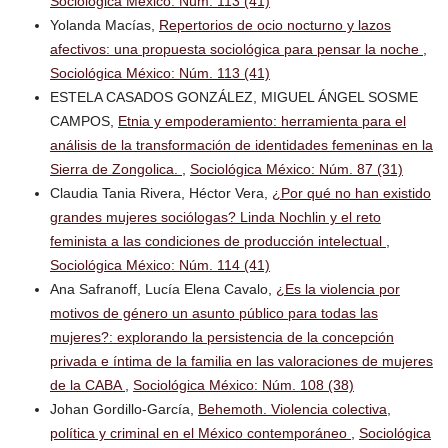
Sociológica México: Núm. 113 (41)
Yolanda Macías,
Repertorios de ocio nocturno y lazos
afectivos: una propuesta sociológica para pensar la noche
,
Sociológica México: Núm. 113 (41)
ESTELA CASADOS GONZÁLEZ, MIGUEL ÁNGEL SOSME
CAMPOS,
Etnia y empoderamiento: herramienta para el
análisis de la transformación de identidades femeninas en la
Sierra de Zongolica.
,
Sociológica México: Núm. 87 (31)
Claudia Tania Rivera, Héctor Vera,
¿Por qué no han existido
grandes mujeres sociólogas? Linda Nochlin y el reto
feminista a las condiciones de producción intelectual
,
Sociológica México: Núm. 114 (41)
Ana Safranoff, Lucía Elena Cavalo,
¿Es la violencia por
motivos de género un asunto público para todas las
mujeres?: explorando la persistencia de la concepción
privada e íntima de la familia en las valoraciones de mujeres
de la CABA
,
Sociológica México: Núm. 108 (38)
Johan Gordillo-García,
Behemoth. Violencia colectiva,
política y criminal en el México contemporáneo
,
Sociológica