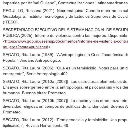
impartida por Aníbal Quijano”, Contextualizaciones Latinoamericanas 
REGUILLO, Rossana (2021). Necromáquina. Cuando morir no es sufi
Guadalajara: Instituto Tecnológico y de Estudios Superiores de Occi
(ITESO).
SECRETARIADO EJECUTIVO DEL SISTEMA NACIONAL DE SEGUR
PÚBLICA (2025). Informe de violencia contra las mujeres. Disponible
<
https://www.gob.mx/sesnsp/documentos/informe-de-violencia-contra
mujeres?state=published
>.
SEGATO, Rita Laura (1989). “A Antropologia e a Crise Taxonómica d
Popular”, Anuário Antropológico.
SEGATO, Rita Laura (2006). “Qué es un feminicidio. Notas para un 
emergente”, Serie Antropología 402.
SEGATO, Rita Laura (2010a [2003]). Las estructuras elementales de l
Ensayos sobre género entre la antropología, el psicoanálisis y los d
humanos. Buenos Aires: Prometeo.
SEGATO, Rita Laura (2010b [2007]). La nación y sus otros: raza, etn
diversidad religiosa en tiempos de políticas de la identidad. Buenos A
Prometeo.
SEGATO, Rita Laura (2012). “Femigenocidio y feminicidio: Una prop
tipificación”, Revista Herramienta 49.