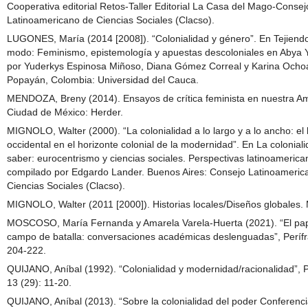
Cooperativa editorial Retos-Taller Editorial La Casa del Mago-Consej
Latinoamericano de Ciencias Sociales (Clacso).
LUGONES, María (2014 [2008]). “Colonialidad y género”. En Tejiendo
modo: Feminismo, epistemología y apuestas descoloniales en Abya Y
por Yuderkys Espinosa Miñoso, Diana Gómez Correal y Karina Och
Popayán, Colombia: Universidad del Cauca.
MENDOZA, Breny (2014). Ensayos de crítica feminista en nuestra Am
Ciudad de México: Herder.
MIGNOLO, Walter (2000). “La colonialidad a lo largo y a lo ancho: el
occidental en el horizonte colonial de la modernidad”. En La coloniali
saber: eurocentrismo y ciencias sociales. Perspectivas latinoamerica
compilado por Edgardo Lander. Buenos Aires: Consejo Latinoameric
Ciencias Sociales (Clacso).
MIGNOLO, Walter (2011 [2000]). Historias locales/Diseños globales. 
MOSCOSO, María Fernanda y Amarela Varela-Huerta (2021). “El pa
campo de batalla: conversaciones académicas deslenguadas”, Perífra
204-222.
QUIJANO, Aníbal (1992). “Colonialidad y modernidad/racionalidad”, 
13 (29): 11-20.
QUIJANO, Aníbal (2013). “Sobre la colonialidad del poder Conferenci