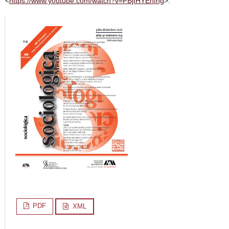
<
https://www.youtube.com/watch?v=FBjIHYEhfhg
>.
PDF
XML