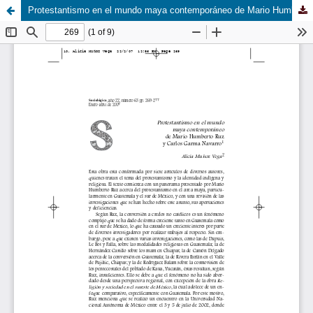
Protestantismo en el mundo maya contemporáneo de Mario Humberto Ruz y Carlos Garma Navarro