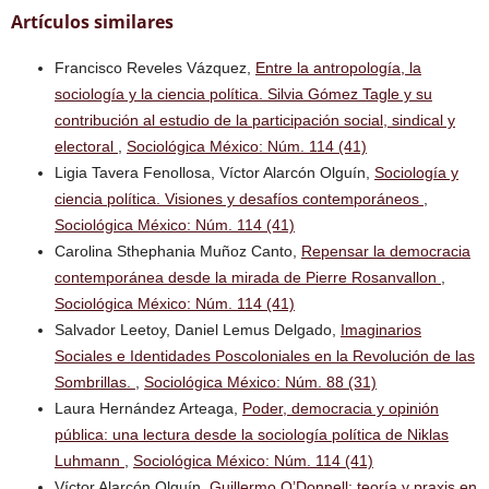
Artículos similares
Francisco Reveles Vázquez,
Entre la antropología, la
sociología y la ciencia política. Silvia Gómez Tagle y su
contribución al estudio de la participación social, sindical y
electoral
,
Sociológica México: Núm. 114 (41)
Ligia Tavera Fenollosa, Víctor Alarcón Olguín,
Sociología y
ciencia política. Visiones y desafíos contemporáneos
,
Sociológica México: Núm. 114 (41)
Carolina Sthephania Muñoz Canto,
Repensar la democracia
contemporánea desde la mirada de Pierre Rosanvallon
,
Sociológica México: Núm. 114 (41)
Salvador Leetoy, Daniel Lemus Delgado,
Imaginarios
Sociales e Identidades Poscoloniales en la Revolución de las
Sombrillas.
,
Sociológica México: Núm. 88 (31)
Laura Hernández Arteaga,
Poder, democracia y opinión
pública: una lectura desde la sociología política de Niklas
Luhmann
,
Sociológica México: Núm. 114 (41)
Víctor Alarcón Olguín,
Guillermo O’Donnell: teoría y praxis en