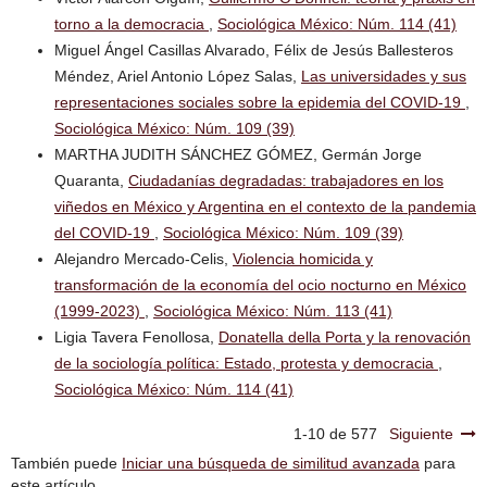
torno a la democracia
,
Sociológica México: Núm. 114 (41)
Miguel Ángel Casillas Alvarado, Félix de Jesús Ballesteros
Méndez, Ariel Antonio López Salas,
Las universidades y sus
representaciones sociales sobre la epidemia del COVID-19
,
Sociológica México: Núm. 109 (39)
MARTHA JUDITH SÁNCHEZ GÓMEZ, Germán Jorge
Quaranta,
Ciudadanías degradadas: trabajadores en los
viñedos en México y Argentina en el contexto de la pandemia
del COVID-19
,
Sociológica México: Núm. 109 (39)
Alejandro Mercado-Celis,
Violencia homicida y
transformación de la economía del ocio nocturno en México
(1999-2023)
,
Sociológica México: Núm. 113 (41)
Ligia Tavera Fenollosa,
Donatella della Porta y la renovación
de la sociología política: Estado, protesta y democracia
,
Sociológica México: Núm. 114 (41)
1-10 de 577
Siguiente
También puede
Iniciar una búsqueda de similitud avanzada
para
este artículo.