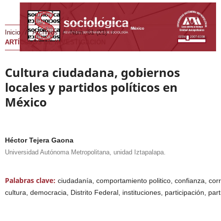
Inicio
/
Archivos
/
Núm. 61 (21)
/
ARTÍCULOS DE INVESTIGACIÓN
Cultura ciudadana, gobiernos
locales y partidos políticos en
México
Héctor Tejera Gaona
Universidad Autónoma Metropolitana, unidad Iztapalapa.
Palabras clave:
ciudadanía, comportamiento politico, confianza, cor
cultura, democracia, Distrito Federal, instituciones, participación, parti