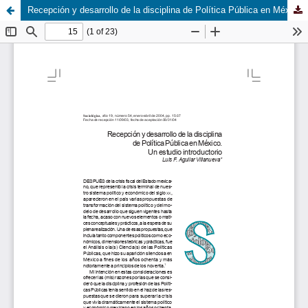
Recepción y desarrollo de la disciplina de Política Pública en México. Un estudio introductorio