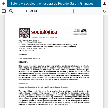
Historia y sociología en la obra de Ricardo García Granados