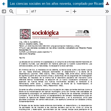
Las ciencias sociales en los años noventa, compilado por Ricardo Pozas Horcasitas