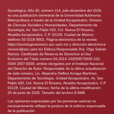
Sociológica. Año 40, número 114, julio-diciembre del 2026,
es una publicación semestral de la Universidad Autónoma
Metropolitana a través de la Unidad Azcapotzalco, División
de Ciencias Sociales y Humanidades, Departamento de
Sociología; Av. San Pablo 420, Col. Nueva El Rosario,
Alcaldía Azcapotzalco, C.P. 02128, Ciudad de México;
teléfono 55 5318-9502. Página electrónica de la revista:
https://sociologicamexico.azc.uam.mx y dirección electrónica:
revisoci@azc.uam.mx Editora Responsable Dra. Olga Sabido
Ramos. Certificado de Reserva de Derechos al Uso
Exclusivo del Título número 04-2014-102009575600-102,
ISSN 2007-8358, ambos otorgados por el Instituto Nacional
del Derecho de Autor. Responsable de la última actualización
de este número, Lic. Alejandra Delfina Arriaga Martínez,
Departamento de Sociología, Unidad Azcapotzalco, Av. San
Pablo 420, Col. Nueva El Rosario, Alcaldía Azcapotzalco, C.P.
02128, Ciudad de México; fecha de la última modificación:
25 de junio de 2026. Tamaño del archivo 8.5MB.
Las opiniones expresadas por las personas autoras no
necesariamente reflejan la postura de la editora responsable
de la publicación.