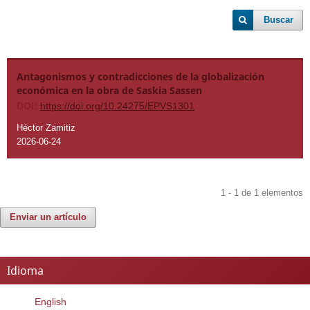
Buscar
Antagonismos y contradicciones de la globalización
económica en la obra de Saskia Sassen
DOI:
https://doi.org/10.24275/EPVS1301
Héctor Zamitiz
2026-06-24
1 - 1 de 1 elementos
Enviar un artículo
Idioma
English