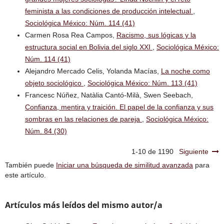
feminista a las condiciones de producción intelectual
,
Sociológica México: Núm. 114 (41)
Carmen Rosa Rea Campos,
Racismo, sus lógicas y la
estructura social en Bolivia del siglo XXI
,
Sociológica México:
Núm. 114 (41)
Alejandro Mercado Celis, Yolanda Macías,
La noche como
objeto sociológico
,
Sociológica México: Núm. 113 (41)
Francesc Núñez, Natàlia Cantó-Milà, Swen Seebach,
Confianza, mentira y traición. El papel de la confianza y sus
sombras en las relaciones de pareja
,
Sociológica México:
Núm. 84 (30)
1-10 de 1190
Siguiente
También puede
Iniciar una búsqueda de similitud avanzada
para
este artículo.
Artículos más leídos del mismo autor/a