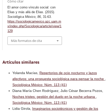
Cómo citar
El amor como vínculo social: con
Elias y más allá de Elias. (2015).
Sociológica México
,
86
, 31-63.
https://sociologicamexico.azc.uam.m
x/index.php/Sociologica/article/view/1
129
Más formatos de cita
Artículos similares
Yolanda Macías,
Repertorios de ocio nocturno y lazos
afectivos: una propuesta sociológica para pensar la noche
,
Sociológica México: Núm. 113 (41)
Diana María Chen Rodríguez, Julio César Becerra Pozos,
Noches tristes: gestión del duelo en la noche urbana
,
Sociológica México: Núm. 113 (41)
Lidia Girola,
Imaginarios sociotécnicos y gestión de los