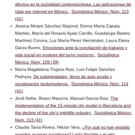
afectos en la socialidad contemporánea. Las aplicaciones de
citas por internet en México
,
Sociológica México: Núm. 113
(41)
Jessica Miriam Sánchez Mayoral, Emma María Zapata
Martelo, María del Rosario Ayala Carrillo, Guadalupe Beatriz
Martínez Corona, Luz María Pérez Hernández, Laura Elena
Garza Bueno,
Emociones ante la conciliación de trabajos y
vida social en mujeres del turno nocturno
,
Sociológica
México: Núm. 109 (39)
María Magdalena Trujano Ruiz, Luis Felipe Sánchez
Pedraza,
De subjetividades, libros de auto ayuda y
socialización tardomoderna
,
Sociológica México: Núm. 114
(41)
Jordi Nofre, Álvaro Mazorra, Manuel Garcia-Ruiz,
The
implementation of the 15-minute city model in Barcelona and
the decline of the city’s nightlife industry
,
Sociológica México:
Núm. 113 (41)
Claudia Tania Rivera, Héctor Vera,
¿Por qué no han existido
grandes mujeres sociólogas? Linda Nochlin y el reto