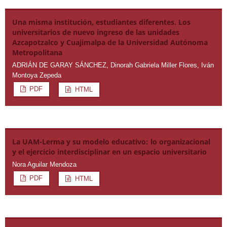
Una misma institución, estudiantes diferentes. Los
universitarios de nuevo ingreso de las unidades
Azcapotzalco y Cuajimalpa de la Universidad Autónoma
Metropolitana
ADRIÁN DE GARAY SÁNCHEZ, Dinorah Gabriela Miller Flores, Iván
Montoya Zepeda
PDF
HTML
La UAM-Lerma y su modelo educativo: lo organizacional
y el ejercicio interdisciplinar en un espacio universitario
Nora Aguilar Mendoza
PDF
HTML