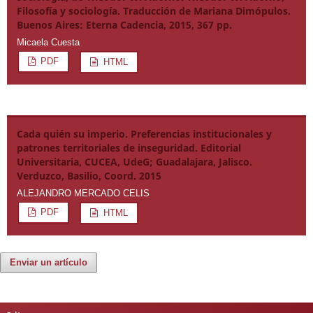
Filosofía y sociología. Traducción de Mariana Dimópulos.
Buenos Aires: Eterna Cadencia, 2015, 367 pp.
Micaela Cuesta
PDF
HTML
Cada quién su imperio. Preferencias institucionales y
patrones territoriales de inseguridad. Editorial
Universitaria, CUCEA, UdeG; Guadalajara, Jalisco.
Verduzco, Basilio, Coord. 2015
ALEJANDRO MERCADO CELIS
PDF
HTML
Enviar un artículo