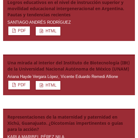
Logros educativos en el nivel de instrucción superior y
movilidad educacional intergeneracional en Argentina.
Pautas y tendencias recientes
SANTIAGO ANDRÉS RODRÍGUEZ
PDF
HTML
Una mirada al interior del Instituto de Biotecnología (IBt)
de la Universidad Nacional Autónoma de México (UNAM)
Ariana Hayde Vergara López, Vicente Eduardo Remedi Allione
PDF
HTML
Representaciones de la maternidad y paternidad en
Xichú, Guanajuato. ¿Dicotomías impertinentes o guías
para la acción?
KARLA MARIBEL PÉREZ NILA