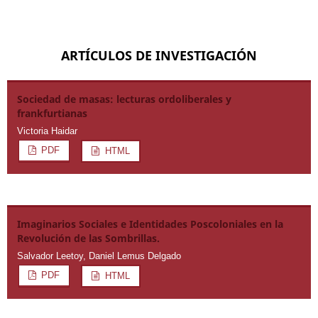
ARTÍCULOS DE INVESTIGACIÓN
Sociedad de masas: lecturas ordoliberales y
frankfurtianas
Victoria Haidar
PDF
HTML
Imaginarios Sociales e Identidades Poscoloniales en la
Revolución de las Sombrillas.
Salvador Leetoy, Daniel Lemus Delgado
PDF
HTML