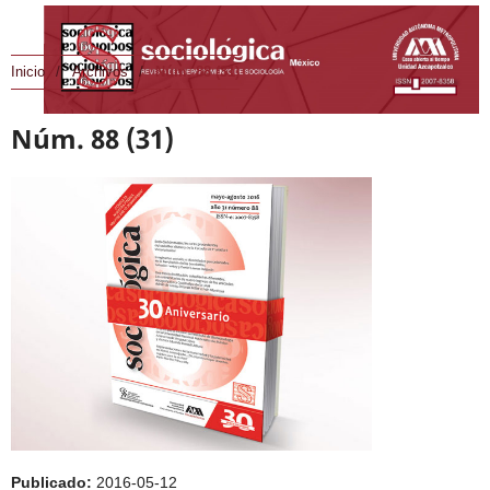
Inicio
/
Archivos
/
Núm. 88 (31)
Núm. 88 (31)
Publicado:
2016-05-12