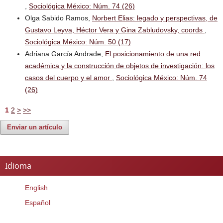
,
Sociológica México: Núm. 74 (26)
Olga Sabido Ramos,
Norbert Elias: legado y perspectivas, de
Gustavo Leyva, Héctor Vera y Gina Zabludovsky, coords
,
Sociológica México: Núm. 50 (17)
Adriana García Andrade,
El posicionamiento de una red
académica y la construcción de objetos de investigación: los
casos del cuerpo y el amor
,
Sociológica México: Núm. 74
(26)
1
2
>
>>
Enviar un artículo
Idioma
English
Español