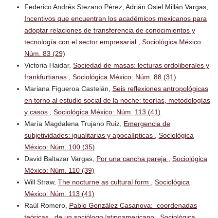
Federico Andrés Stezano Pérez, Adrián Osiel Millán Vargas,
Incentivos que encuentran los académicos mexicanos para
adoptar relaciones de transferencia de conocimientos y
tecnología con el sector empresarial
,
Sociológica México:
Núm. 83 (29)
Victoria Haidar,
Sociedad de masas: lecturas ordoliberales y
frankfurtianas
,
Sociológica México: Núm. 88 (31)
Mariana Figueroa Castelán,
Seis reflexiones antropológicas
en torno al estudio social de la noche: teorías, metodologías
y casos
,
Sociológica México: Núm. 113 (41)
María Magdalena Trujano Ruiz,
Emergencia de
subjetividades: igualitarias y apocalípticas
,
Sociológica
México: Núm. 100 (35)
David Baltazar Vargas,
Por una cancha pareja
,
Sociológica
México: Núm. 110 (39)
Will Straw,
The nocturne as cultural form
,
Sociológica
México: Núm. 113 (41)
Raúl Romero,
Pablo González Casanova: coordenadas
teóricas de un sociólogo latinoamericano
,
Sociológica