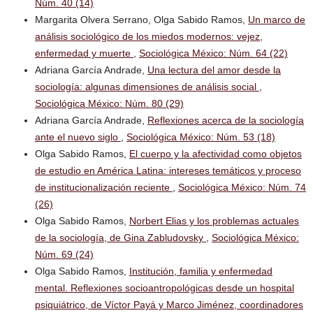
Núm. 40 (14)
Margarita Olvera Serrano, Olga Sabido Ramos,
Un marco de
análisis sociológico de los miedos modernos: vejez,
enfermedad y muerte
,
Sociológica México: Núm. 64 (22)
Adriana García Andrade,
Una lectura del amor desde la
sociología: algunas dimensiones de análisis social
,
Sociológica México: Núm. 80 (29)
Adriana García Andrade,
Reflexiones acerca de la sociología
ante el nuevo siglo
,
Sociológica México: Núm. 53 (18)
Olga Sabido Ramos,
El cuerpo y la afectividad como objetos
de estudio en América Latina: intereses temáticos y proceso
de institucionalización reciente
,
Sociológica México: Núm. 74
(26)
Olga Sabido Ramos,
Norbert Elias y los problemas actuales
de la sociología, de Gina Zabludovsky
,
Sociológica México:
Núm. 69 (24)
Olga Sabido Ramos,
Institución, familia y enfermedad
mental. Reflexiones socioantropológicas desde un hospital
psiquiátrico, de Víctor Payá y Marco Jiménez, coordinadores