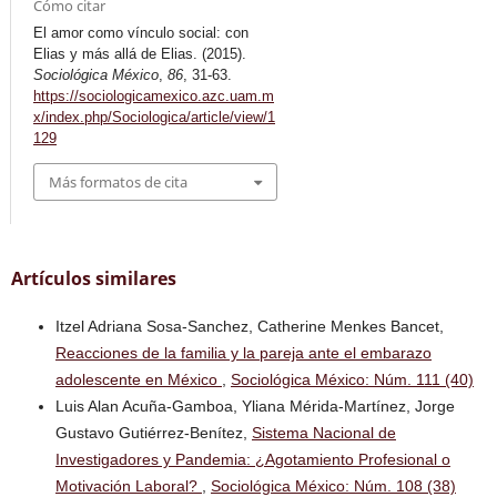
Cómo citar
El amor como vínculo social: con
Elias y más allá de Elias. (2015).
Sociológica México
,
86
, 31-63.
https://sociologicamexico.azc.uam.m
x/index.php/Sociologica/article/view/1
129
Más formatos de cita
Artículos similares
Itzel Adriana Sosa-Sanchez, Catherine Menkes Bancet,
Reacciones de la familia y la pareja ante el embarazo
adolescente en México
,
Sociológica México: Núm. 111 (40)
Luis Alan Acuña-Gamboa, Yliana Mérida-Martínez, Jorge
Gustavo Gutiérrez-Benítez,
Sistema Nacional de
Investigadores y Pandemia: ¿Agotamiento Profesional o
Motivación Laboral?
,
Sociológica México: Núm. 108 (38)