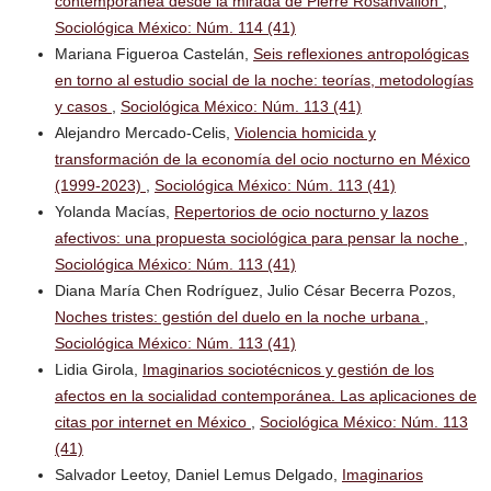
contemporánea desde la mirada de Pierre Rosanvallon
,
Sociológica México: Núm. 114 (41)
Mariana Figueroa Castelán,
Seis reflexiones antropológicas
en torno al estudio social de la noche: teorías, metodologías
y casos
,
Sociológica México: Núm. 113 (41)
Alejandro Mercado-Celis,
Violencia homicida y
transformación de la economía del ocio nocturno en México
(1999-2023)
,
Sociológica México: Núm. 113 (41)
Yolanda Macías,
Repertorios de ocio nocturno y lazos
afectivos: una propuesta sociológica para pensar la noche
,
Sociológica México: Núm. 113 (41)
Diana María Chen Rodríguez, Julio César Becerra Pozos,
Noches tristes: gestión del duelo en la noche urbana
,
Sociológica México: Núm. 113 (41)
Lidia Girola,
Imaginarios sociotécnicos y gestión de los
afectos en la socialidad contemporánea. Las aplicaciones de
citas por internet en México
,
Sociológica México: Núm. 113
(41)
Salvador Leetoy, Daniel Lemus Delgado,
Imaginarios