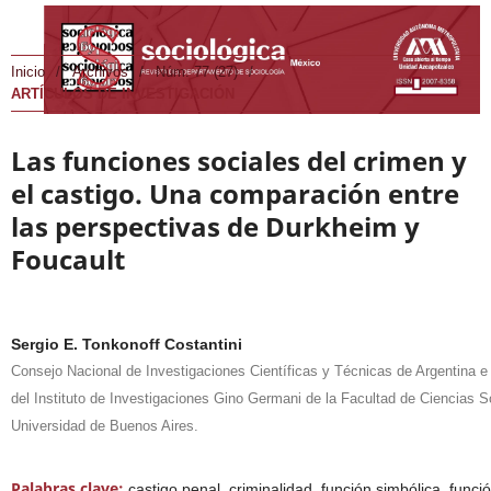
Inicio
/
Archivos
/
Núm. 77 (27)
/
ARTÍCULOS DE INVESTIGACIÓN
Las funciones sociales del crimen y
el castigo. Una comparación entre
las perspectivas de Durkheim y
Foucault
Sergio E. Tonkonoff Costantini
Consejo Nacional de Investigaciones Científicas y Técnicas de Argentina e
del Instituto de Investigaciones Gino Germani de la Facultad de Ciencias S
Universidad de Buenos Aires.
Palabras clave:
castigo penal, criminalidad, función simbólica, funci