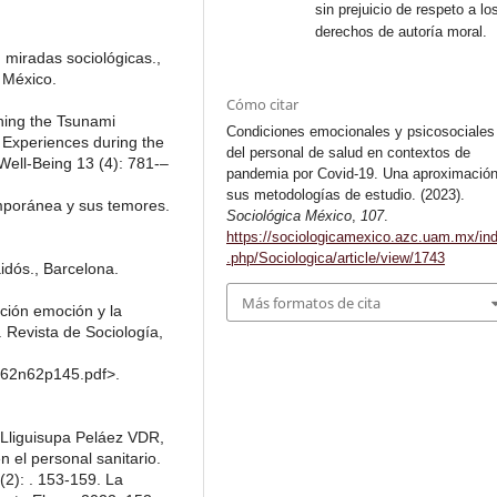
sin prejuicio de respeto a lo
derechos de autoría moral.
: miradas sociológicas.,
 México.
Cómo citar
tching the Tsunami
Condiciones emocionales y psicosociales
 Experiences during the
del personal de salud en contextos de
Well-Being 13 (4): 781-–
pandemia por Covid-19. Una aproximación
sus metodologías de estudio. (2023).
mporánea y sus temores.
Sociológica México
,
107
.
https://sociologicamexico.azc.uam.mx/in
.php/Sociologica/article/view/1743
idós., Barcelona.
Más formatos de cita
oción emoción y la
 Revista de Sociología,
862n62p145.pdf>.
Lliguisupa Peláez VDR,
n el personal sanitario.
(2): . 153-159. La