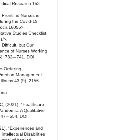
Medical Research 153
 Frontline Nurses in
during the Covid‐19
/jocn.16056>.
tative Studies Checklist.
s/>.
Difficult, but Our
ience of Nurses Working
6): 732–-741. DOI:
Re-Ordering
f Emotion Management
Illness 43 (9): 2156-–
lona.
 C, (2021). “Healthcare
andemic: A Qualitative
 547–-554. DOI:
021). “Experiences and
ntellectual Disabilities
urnal of Applied