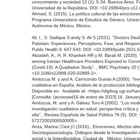
conocimiento y sociedad 12 (1): 5-34. Buenos Aires: Fa
Universidad de la República. DOI: <10.26864/pcs.v12.
Ahmed, S. (2015). La política cultural de las emocion
Programa Universitario de Estudios de Género, Univer
Autónoma de México, México.
Ali, I., S. Sadique S andy S. Ali S (2021). “Doctors Dea
Pakistan: Experiences, Perceptions, Fear, and Responsib
Public Health 9: 647-543. DOI: <10.3389/fpubh.2021.
Alizadeh, A., H. R. Khankeh HR y M. Barati M, (2020). 
among Iranian Healthcare Providers Exposed to Coro
(Covid-19): A Qualitative Study”. , BMC Psychiatry 20 (
<10.1186/s12888-020-02889-2>.
Amézcua M. y and A. Carricondo Guirao A (2000). “Inve
cualitativa en España. Análisis de la producción bibliog
Disponible en:. Available at: <https://digibug.ugr.es/h
[Consulta: (accessed16 de enero de 2023] 16. Januar
Amézcua, M. and y A. Gálvez Toro A (2002). “Los modo
investigación cualitativa en salud: perspectiva crítica y
alta”,. Revista Española de Salud Pública 76 (5). DOI
57272002000500005>.
Ariza, Marina ed.) (2016)., Emociones, Afectos afe
Sociologíasociología: Diálogos desde la Investigación 
social y la Iinterdisciplina. Ciudad de , México: Unive