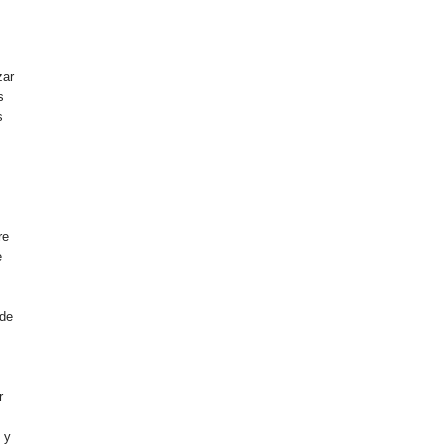
zar
s
s
n
re
e
 de
r
 y