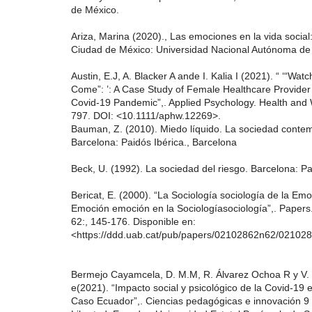
de México.
Ariza, Marina (2020)., Las emociones en la vida social
Ciudad de México: Universidad Nacional Autónoma de
Austin, E.J, A. Blacker A ande I. Kalia I (2021). “ ‘“Wa
Come”: ’: A Case Study of Female Healthcare Provider
Covid‐19 Pandemic”,. Applied Psychology. Health and 
797. DOI: <10.1111/aphw.12269>.
Bauman, Z. (2010). Miedo líquido. La sociedad conte
Barcelona: Paidós Ibérica., Barcelona
Beck, U. (1992). La sociedad del riesgo. Barcelona: Pa
Bericat, E. (2000). “La Sociología sociología de la Em
Emoción emoción en la Sociologíasociología”,. Papers.
62:, 145-176. Disponible en:
<https://ddd.uab.cat/pub/papers/02102862n62/02102
Bermejo Cayamcela, D. M.M, R. Álvarez Ochoa R y V. 
e(2021). “Impacto social y psicológico de la Covid-19 e
Caso Ecuador”,. Ciencias pedagógicas e innovación 9 