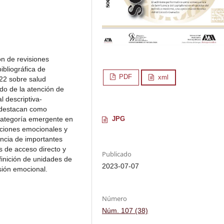
ón de revisiones
ibliográfica de
PDF
xml
022 sobre salud
do de la atención de
l descriptiva-
e destacan como
 categoría emergente en
JPG
iciones emocionales y
encia de importantes
s de acceso directo y
Publicado
finición de unidades de
2023-07-07
sión emocional.
Número
Núm. 107 (38)