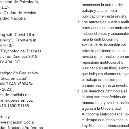
cultad de Psicología,.
mencionen la autoría del
n1.1>.
trabajo y a la primera
es. Ciudad de México:
publicación en esta revista.
sidad Nacional
Los autores/as pueden reali
otros acuerdos contractuale
independientes y adicionale
ling with Covid-19 in
para la distribución no
ility”,. Frontiers in
exclusiva de la versión del
647543>.
“Psychological Distress
artículo publicado en esta
navirus Disease 2019
revista (p. ej., incluirlo en u
1): 494. DOI:
repositorio institucional o
publicarlo en un libro) siemp
stigación Cualitativa
que indiquen claramente qu
ráfica en salud”.
el trabajo se publicó por
andle/10481/50645>.
primera vez en esta revista.
y 2023).
Los derechos patrimoniales
s de análisis en
la obra son transferidos de
 reflexiones en voz
manera total y sin limitación
: <10.1590/S1135-
alguna a la Universidad
Autónoma Metropolitana, po
ctos y
el tiempo que establezca la
investigación Social
Ley Nacional e Internacional
rsidad Nacional Autónoma