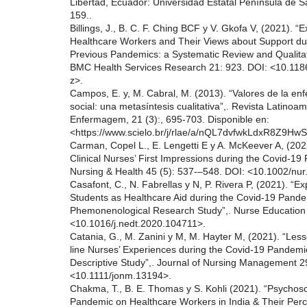
Libertad, Ecuador: Universidad Estatal Península de 
159..
Billings, J., B. C. F. Ching BCF y V. Gkofa V, (2021). “
Healthcare Workers and Their Views about Support du
Previous Pandemics: a Systematic Review and Qualitat
BMC Health Services Research 21: 923. DOI: <10.11
z>.
Campos, E. y, M. Cabral, M. (2013). “Valores de la en
social: una metasíntesis cualitativa”,. Revista Latinoa
Enfermagem, 21 (3):, 695-703. Disponible en:
<https://www.scielo.br/j/rlae/a/nQL7dvfwkLdxR8Z9Hw
Carman, Copel L., E. Lengetti E y A. McKeever A, (202
Clinical Nurses’ First Impressions during the Covid-19
Nursing & Health 45 (5): 537-–548. DOI: <10.1002/nur
Casafont, C., N. Fabrellas y N, P. Rivera P, (2021). “E
Students as Healthcare Aid during the Covid-19 Pandem
Phemonenological Research Study”,. Nurse Education
<10.1016/j.nedt.2020.104711>.
Catania, G., M. Zanini y M, M. Hayter M, (2021). “Less
line Nurses’ Experiences during the Covid-19 Pandemic
Descriptive Study”,. Journal of Nursing Management 2
<10.1111/jonm.13194>.
Chakma, T., B. E. Thomas y S. Kohli (2021). “Psychoso
Pandemic on Healthcare Workers in India & Their Per