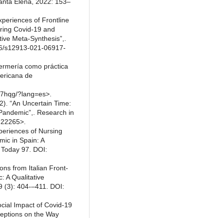
Santa Elena, 2022: 153–
Experiences of Frontline
ring Covid-19 and
ive Meta-Synthesis”,.
86/s12913-021-06917-
fermería como práctica
mericana de
S7hqg/?lang=es>.
2). “An Uncertain Time:
 Pandemic”,. Research in
.22265>.
xperiences of Nursing
ic in Spain: A
 Today 97. DOI:
ons from Italian Front-
: A Qualitative
9 (3): 404-–411. DOI:
cial Impact of Covid-19
ceptions on the Way