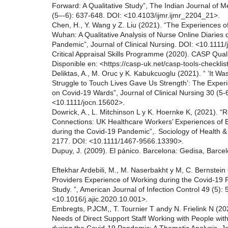
Forward: A Qualitative Study”, The Indian Journal of 
(5–-6): 637-648. DOI: <10.4103/ijmr.ijmr_2204_21>.
Chen, H., Y. Wang y Z. Liu (2021). “The Experiences of
Wuhan: A Qualitative Analysis of Nurse Online Diaries 
Pandemic”, Journal of Clinical Nursing. DOI: <10.1111
Critical Appraisal Skills Programme (2020). CASP Quali
Disponible en: <https://casp-uk.net/casp-tools-checklist
Deliktas, A., M. Oruc y K. Kabukcuoglu (2021). “ ‘It Was 
Struggle to Touch Lives Gave Us Strength’: The Exper
on Covid-19 Wards”, Journal of Clinical Nursing 30 (5-
<10.1111/jocn.15602>.
Dowrick, A., L. Mitchinson L y K. Hoernke K, (2021). “
Connections: UK Healthcare Workers’ Experiences o
during the Covid-19 Pandemic”,. Sociology of Health & 
2177. DOI: <10.1111/1467-9566.13390>.
Dupuy, J. (2009). El pánico. Barcelona: Gedisa, Barce
Eftekhar Ardebili, M., M. Naserbakht y M, C. Bernstein
Providers Experience of Working during the Covid-19 P
Study. ”, American Journal of Infection Control 49 (5):
<10.1016/j.ajic.2020.10.001>.
Embregts, P.JCM,, T. Tournier T andy N. Frielink N (2
Needs of Direct Support Staff Working with People with I
during the Covid-19 Pandemic: A Thematic Analysis. Jo