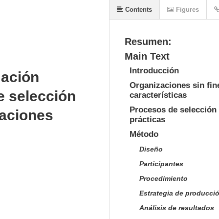
Contents
Figures
Resumen:
Main Text
Introducción
mación
Organizaciones sin fin
e selección
características
Procesos de selección 
zaciones
prácticas
Método
Diseño
Participantes
Procedimiento
Estrategia de producci
Análisis de resultados