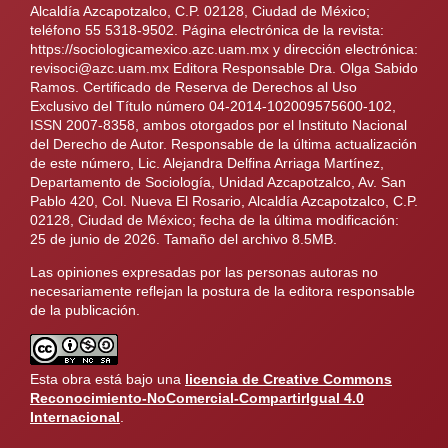
Alcaldía Azcapotzalco, C.P. 02128, Ciudad de México;
teléfono 55 5318-9502. Página electrónica de la revista:
https://sociologicamexico.azc.uam.mx y dirección electrónica:
revisoci@azc.uam.mx Editora Responsable Dra. Olga Sabido
Ramos. Certificado de Reserva de Derechos al Uso
Exclusivo del Título número 04-2014-102009575600-102,
ISSN 2007-8358, ambos otorgados por el Instituto Nacional
del Derecho de Autor. Responsable de la última actualización
de este número, Lic. Alejandra Delfina Arriaga Martínez,
Departamento de Sociología, Unidad Azcapotzalco, Av. San
Pablo 420, Col. Nueva El Rosario, Alcaldía Azcapotzalco, C.P.
02128, Ciudad de México; fecha de la última modificación:
25 de junio de 2026. Tamaño del archivo 8.5MB.
Las opiniones expresadas por las personas autoras no
necesariamente reflejan la postura de la editora responsable
de la publicación.
Esta obra está bajo una
licencia de Creative Commons
Reconocimiento-NoComercial-CompartirIgual 4.0
Internacional
.