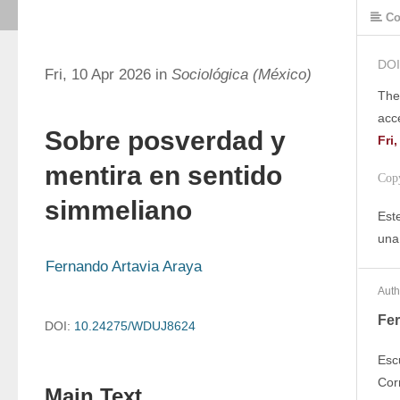
Co
DOI
Fri, 10 Apr 2026 in
Sociológica (México)
The
acc
Sobre posverdad y
Fri
mentira en sentido
Cop
simmeliano
Este
una
Fernando Artavia Araya
Auth
Fer
DOI:
10.24275/WDUJ8624
Esc
Cor
Main Text