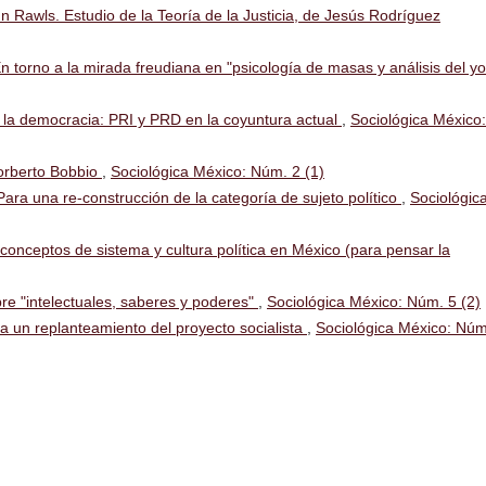
ohn Rawls. Estudio de la Teoría de la Justicia, de Jesús Rodríguez
En torno a la mirada freudiana en "psicología de masas y análisis del yo
 a la democracia: PRI y PRD en la coyuntura actual
,
Sociológica México:
Norberto Bobbio
,
Sociológica México: Núm. 2 (1)
Para una re-construcción de la categoría de sujeto político
,
Sociológic
conceptos de sistema y cultura política en México (para pensar la
bre "intelectuales, saberes y poderes"
,
Sociológica México: Núm. 5 (2)
acia un replanteamiento del proyecto socialista
,
Sociológica México: Núm