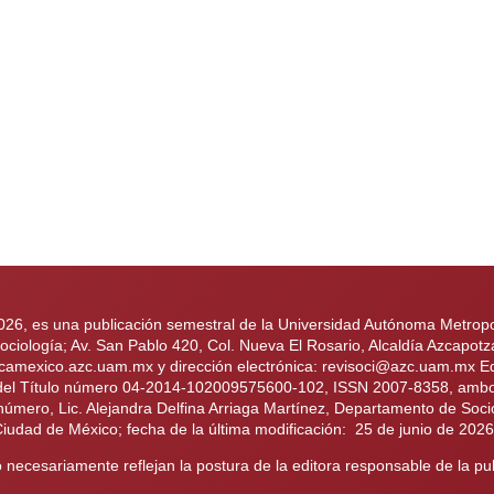
2026, es una publicación semestral de la Universidad Autónoma Metropol
iología; Av. San Pablo 420, Col. Nueva El Rosario, Alcaldía Azcapotz
ologicamexico.azc.uam.mx y dirección electrónica: revisoci@azc.uam.mx
 del Título número 04-2014-102009575600-102, ISSN 2007-8358, ambos 
 número, Lic. Alejandra Delfina Arriaga Martínez, Departamento de Soci
Ciudad de México; fecha de la última modificación: 25 de junio de 202
necesariamente reflejan la postura de la editora responsable de la pub