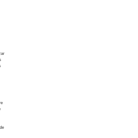
zar
s
s
n
re
e
 de