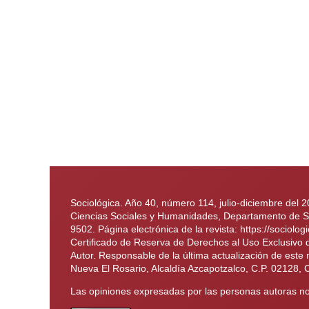
Sociológica. Año 40, número 114, julio-diciembre del 
Ciencias Sociales y Humanidades, Departamento de Soc
9502. Página electrónica de la revista: https://soci
Certificado de Reserva de Derechos al Uso Exclusivo
Autor. Responsable de la última actualización de este
Nueva El Rosario, Alcaldía Azcapotzalco, C.P. 02128, 
Las opiniones expresadas por las personas autoras no 