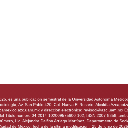
2026, es una publicación semestral de la Universidad Autónoma Metropol
iología; Av. San Pablo 420, Col. Nueva El Rosario, Alcaldía Azcapotz
ologicamexico.azc.uam.mx y dirección electrónica: revisoci@azc.uam.mx
 del Título número 04-2014-102009575600-102, ISSN 2007-8358, ambos 
 número, Lic. Alejandra Delfina Arriaga Martínez, Departamento de Soci
Ciudad de México; fecha de la última modificación: 25 de junio de 202