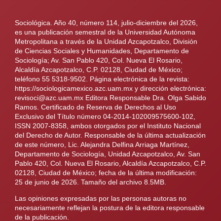
Sociológica. Año 40, número 114, julio-diciembre del 2026,
es una publicación semestral de la Universidad Autónoma
Metropolitana a través de la Unidad Azcapotzalco, División
de Ciencias Sociales y Humanidades, Departamento de
Sociología; Av. San Pablo 420, Col. Nueva El Rosario,
Alcaldía Azcapotzalco, C.P. 02128, Ciudad de México;
teléfono 55 5318-9502. Página electrónica de la revista:
https://sociologicamexico.azc.uam.mx y dirección electrónica:
revisoci@azc.uam.mx Editora Responsable Dra. Olga Sabido
Ramos. Certificado de Reserva de Derechos al Uso
Exclusivo del Título número 04-2014-102009575600-102,
ISSN 2007-8358, ambos otorgados por el Instituto Nacional
del Derecho de Autor. Responsable de la última actualización
de este número, Lic. Alejandra Delfina Arriaga Martínez,
Departamento de Sociología, Unidad Azcapotzalco, Av. San
Pablo 420, Col. Nueva El Rosario, Alcaldía Azcapotzalco, C.P.
02128, Ciudad de México; fecha de la última modificación:
25 de junio de 2026. Tamaño del archivo 8.5MB.
Las opiniones expresadas por las personas autoras no
necesariamente reflejan la postura de la editora responsable
de la publicación.