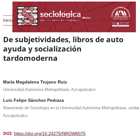
Inicio
/
Archivos
/
Núm. 114 (41)
/
NOTAS DE INVESTIGACIÓN
De subjetividades, libros de auto
ayuda y socialización
tardomoderna
María Magdalena Trujano Ruiz
Universidad Autónoma Metropolitana, Azcapotzalco
Luis Felipe Sánchez Pedraza
Maestrante de Sociología en la Universidad Autónoma Metropolitana, unida
Azcapotzalco
DOI:
https://doi.org/10.24275/NROW6075