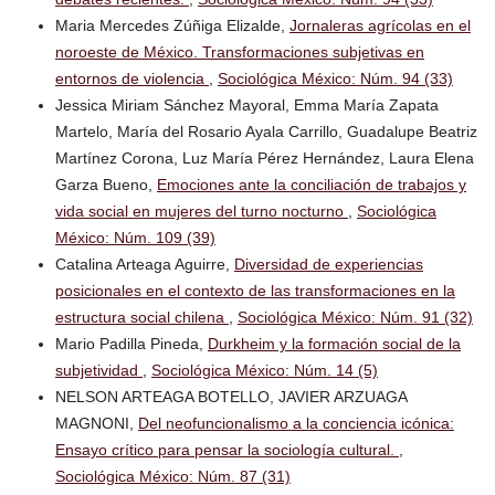
Maria Mercedes Zúñiga Elizalde,
Jornaleras agrícolas en el
noroeste de México. Transformaciones subjetivas en
entornos de violencia
,
Sociológica México: Núm. 94 (33)
Jessica Miriam Sánchez Mayoral, Emma María Zapata
Martelo, María del Rosario Ayala Carrillo, Guadalupe Beatriz
Martínez Corona, Luz María Pérez Hernández, Laura Elena
Garza Bueno,
Emociones ante la conciliación de trabajos y
vida social en mujeres del turno nocturno
,
Sociológica
México: Núm. 109 (39)
Catalina Arteaga Aguirre,
Diversidad de experiencias
posicionales en el contexto de las transformaciones en la
estructura social chilena
,
Sociológica México: Núm. 91 (32)
Mario Padilla Pineda,
Durkheim y la formación social de la
subjetividad
,
Sociológica México: Núm. 14 (5)
NELSON ARTEAGA BOTELLO, JAVIER ARZUAGA
MAGNONI,
Del neofuncionalismo a la conciencia icónica:
Ensayo crítico para pensar la sociología cultural.
,
Sociológica México: Núm. 87 (31)