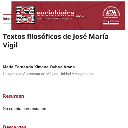
Inicio
/
Archivos
/
Núm. 64 (22)
/
RESEÑAS
Textos filosóficos de José María
Vigil
María Fernanda Ximena Ochoa Arana
Universidad Autónoma de México-Unidad Azcapotzalco.
Resumen
No cuenta con resumen
Descargas