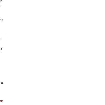
re
e
 de
r
 y
s
 la
dex