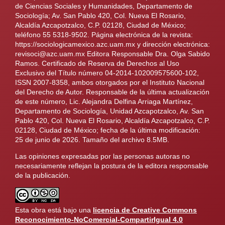
de Ciencias Sociales y Humanidades, Departamento de
Sociología; Av. San Pablo 420, Col. Nueva El Rosario,
Alcaldía Azcapotzalco, C.P. 02128, Ciudad de México;
teléfono 55 5318-9502. Página electrónica de la revista:
https://sociologicamexico.azc.uam.mx y dirección electrónica:
revisoci@azc.uam.mx Editora Responsable Dra. Olga Sabido
Ramos. Certificado de Reserva de Derechos al Uso
Exclusivo del Título número 04-2014-102009575600-102,
ISSN 2007-8358, ambos otorgados por el Instituto Nacional
del Derecho de Autor. Responsable de la última actualización
de este número, Lic. Alejandra Delfina Arriaga Martínez,
Departamento de Sociología, Unidad Azcapotzalco, Av. San
Pablo 420, Col. Nueva El Rosario, Alcaldía Azcapotzalco, C.P.
02128, Ciudad de México; fecha de la última modificación:
25 de junio de 2026. Tamaño del archivo 8.5MB.
Las opiniones expresadas por las personas autoras no
necesariamente reflejan la postura de la editora responsable
de la publicación.
Esta obra está bajo una
licencia de Creative Commons
Reconocimiento-NoComercial-CompartirIgual 4.0