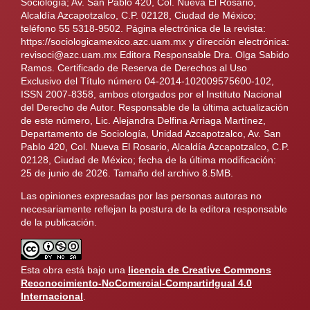
Sociología; Av. San Pablo 420, Col. Nueva El Rosario,
Alcaldía Azcapotzalco, C.P. 02128, Ciudad de México;
teléfono 55 5318-9502. Página electrónica de la revista:
https://sociologicamexico.azc.uam.mx y dirección electrónica:
revisoci@azc.uam.mx Editora Responsable Dra. Olga Sabido
Ramos. Certificado de Reserva de Derechos al Uso
Exclusivo del Título número 04-2014-102009575600-102,
ISSN 2007-8358, ambos otorgados por el Instituto Nacional
del Derecho de Autor. Responsable de la última actualización
de este número, Lic. Alejandra Delfina Arriaga Martínez,
Departamento de Sociología, Unidad Azcapotzalco, Av. San
Pablo 420, Col. Nueva El Rosario, Alcaldía Azcapotzalco, C.P.
02128, Ciudad de México; fecha de la última modificación:
25 de junio de 2026. Tamaño del archivo 8.5MB.
Las opiniones expresadas por las personas autoras no
necesariamente reflejan la postura de la editora responsable
de la publicación.
Esta obra está bajo una
licencia de Creative Commons
Reconocimiento-NoComercial-CompartirIgual 4.0
Internacional
.