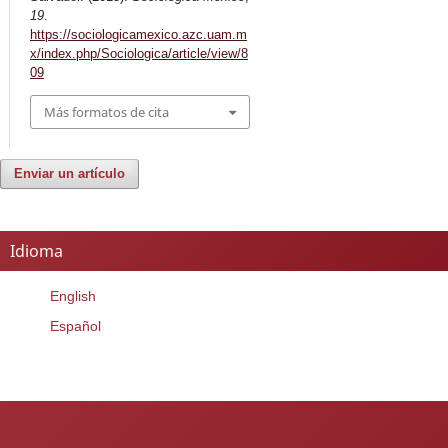
19
.
https://sociologicamexico.azc.uam.m
x/index.php/Sociologica/article/view/8
09
Más formatos de cita
Enviar un artículo
Idioma
English
Español