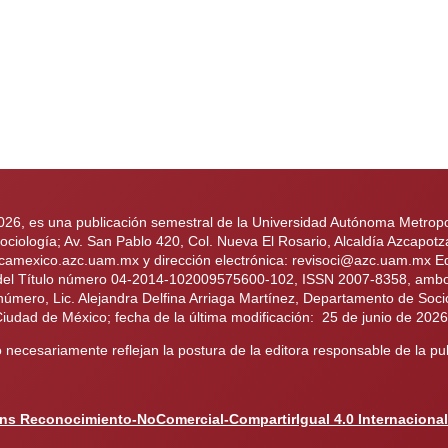
2026, es una publicación semestral de la Universidad Autónoma Metropol
iología; Av. San Pablo 420, Col. Nueva El Rosario, Alcaldía Azcapotz
ologicamexico.azc.uam.mx y dirección electrónica: revisoci@azc.uam.mx
 del Título número 04-2014-102009575600-102, ISSN 2007-8358, ambos 
 número, Lic. Alejandra Delfina Arriaga Martínez, Departamento de Soci
Ciudad de México; fecha de la última modificación: 25 de junio de 202
necesariamente reflejan la postura de la editora responsable de la pub
ns Reconocimiento-NoComercial-CompartirIgual 4.0 Internacional