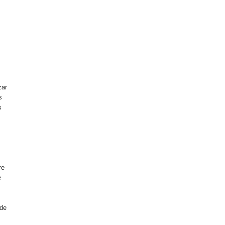
zar
s
s
n
re
e
 de