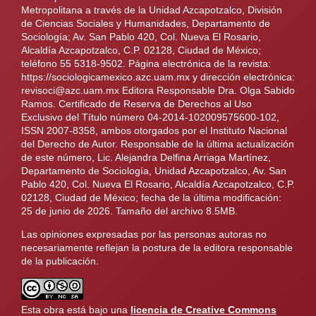
Metropolitana a través de la Unidad Azcapotzalco, División
de Ciencias Sociales y Humanidades, Departamento de
Sociología; Av. San Pablo 420, Col. Nueva El Rosario,
Alcaldía Azcapotzalco, C.P. 02128, Ciudad de México;
teléfono 55 5318-9502. Página electrónica de la revista:
https://sociologicamexico.azc.uam.mx y dirección electrónica:
revisoci@azc.uam.mx Editora Responsable Dra. Olga Sabido
Ramos. Certificado de Reserva de Derechos al Uso
Exclusivo del Título número 04-2014-102009575600-102,
ISSN 2007-8358, ambos otorgados por el Instituto Nacional
del Derecho de Autor. Responsable de la última actualización
de este número, Lic. Alejandra Delfina Arriaga Martínez,
Departamento de Sociología, Unidad Azcapotzalco, Av. San
Pablo 420, Col. Nueva El Rosario, Alcaldía Azcapotzalco, C.P.
02128, Ciudad de México; fecha de la última modificación:
25 de junio de 2026. Tamaño del archivo 8.5MB.
Las opiniones expresadas por las personas autoras no
necesariamente reflejan la postura de la editora responsable
de la publicación.
Esta obra está bajo una
licencia de Creative Commons