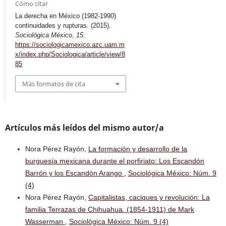
Cómo citar
La derecha en México (1982-1990)
continuidades y rupturas. (2015).
Sociológica México
,
15
.
https://sociologicamexico.azc.uam.m
x/index.php/Sociologica/article/view/8
85
Más formatos de cita
Artículos más leídos del mismo autor/a
Nora Pérez Rayón,
La formación y desarrollo de la
burguesía mexicana durante el porfiriato: Los Escandón
Barrón y los Escandón Arango
,
Sociológica México: Núm. 9
(4)
Nora Pérez Rayón,
Capitalistas, caciques y revolución: La
familia Terrazas de Chihuahua. (1854-1911) de Mark
Wasserman
,
Sociológica México: Núm. 9 (4)