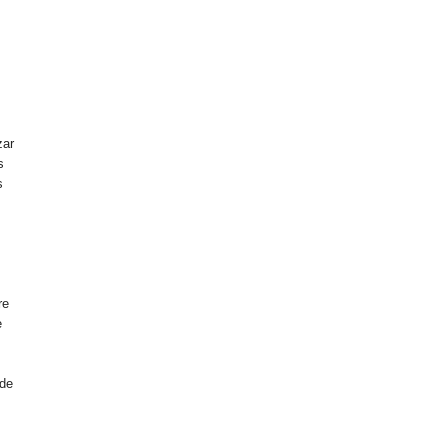
zar
s
s
n
re
e
 de