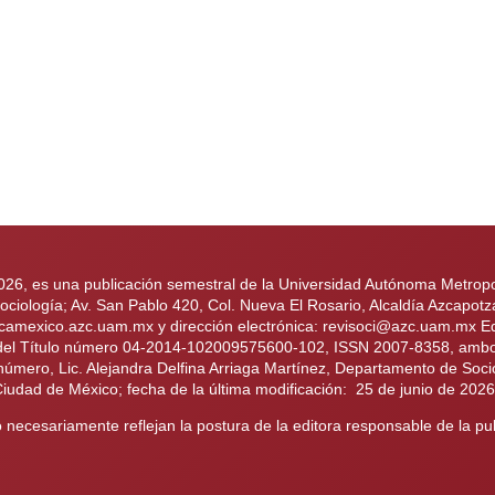
2026, es una publicación semestral de la Universidad Autónoma Metropol
iología; Av. San Pablo 420, Col. Nueva El Rosario, Alcaldía Azcapotz
ologicamexico.azc.uam.mx y dirección electrónica: revisoci@azc.uam.mx
 del Título número 04-2014-102009575600-102, ISSN 2007-8358, ambos 
 número, Lic. Alejandra Delfina Arriaga Martínez, Departamento de Soci
Ciudad de México; fecha de la última modificación: 25 de junio de 202
necesariamente reflejan la postura de la editora responsable de la pub