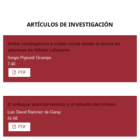
ARTÍCULOS DE INVESTIGACIÓN
Doble contingencia y orden social desde la teoría de
sistemas de Niklas Luhmann
Sergio Pignuoli Ocampo
7-40
PDF
El enfoque anomia-tensión y el estudio del crimen
Luis David Ramírez de Garay
41-68
PDF