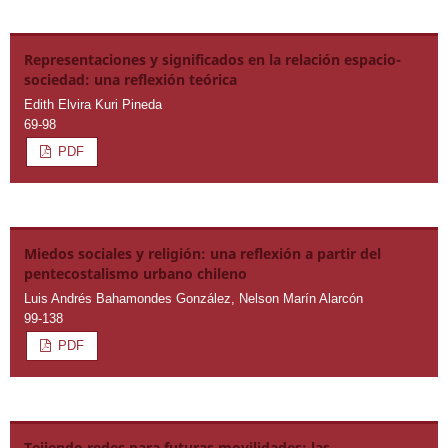
Representaciones y significados en la relación espacio-
sociedad: una reflexión teórica
Edith Elvira Kuri Pineda
69-98
PDF
Miedos sociales y religión: una reflexión a partir del
pentecostalismo urbano chileno
Luis Andrés Bahamondes González, Nelson Marín Alarcón
99-138
PDF
Tejiendo redes para futuras movilidades: las