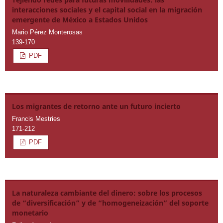
interacciones sociales y el capital social en la migración
emergente de México a Estados Unidos
Mario Pérez Monterosas
139-170
PDF
Los migrantes de retorno ante un futuro incierto
Francis Mestries
171-212
PDF
La naturaleza cambiante del dinero: sobre los procesos
de “diversificación” y de “homogeneización” del soporte
monetario