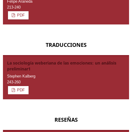
Felipe Araneda
213-240
PDF
TRADUCCIONES
La sociología weberiana de las emociones: un análisis
preliminar1
Stephen Kalberg
243-260
PDF
RESEÑAS