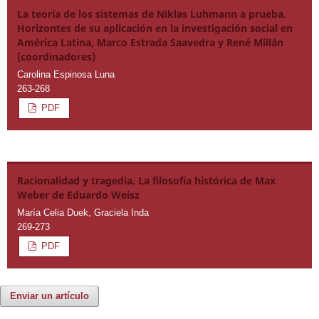
La teoría de los sistemas de Niklas Luhmann a prueba.
Horizontes de su aplicación en la investigación social en
América Latina, Marco Estrada Saavedra y René Millán
(coordinadores)
Carolina Espinosa Luna
263-268
PDF
Racionalidad y tragedia. La filosofía histórica de Max
Weber de Eduardo Weisz
María Celia Duek, Graciela Inda
269-273
PDF
Enviar un artículo