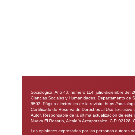
Sociológica. Año 40, número 114, julio-diciembre del 
Ciencias Sociales y Humanidades, Departamento de Soc
9502. Página electrónica de la revista: https://soci
Certificado de Reserva de Derechos al Uso Exclusivo
Autor. Responsable de la última actualización de este
Nueva El Rosario, Alcaldía Azcapotzalco, C.P. 02128, 
Las opiniones expresadas por las personas autoras no 