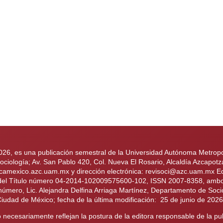
2026, es una publicación semestral de la Universidad Autónoma Metropol
iología; Av. San Pablo 420, Col. Nueva El Rosario, Alcaldía Azcapotz
ologicamexico.azc.uam.mx y dirección electrónica: revisoci@azc.uam.mx
 del Título número 04-2014-102009575600-102, ISSN 2007-8358, ambos 
 número, Lic. Alejandra Delfina Arriaga Martínez, Departamento de Soci
Ciudad de México; fecha de la última modificación: 25 de junio de 202
necesariamente reflejan la postura de la editora responsable de la pub