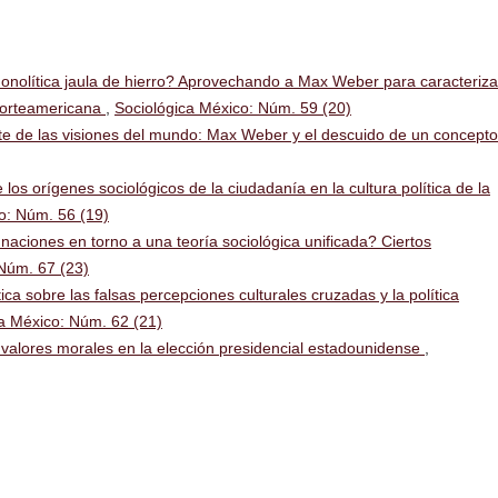
olítica jaula de hierro? Aprovechando a Max Weber para caracteriza
a norteamericana
,
Sociológica México: Núm. 59 (20)
te de las visiones del mundo: Max Weber y el descuido de un concepto
los orígenes sociológicos de la ciudadanía en la cultura política de la
o: Núm. 56 (19)
naciones en torno a una teoría sociológica unificada? Ciertos
 Núm. 67 (23)
ítica sobre las falsas percepciones culturales cruzadas y la política
a México: Núm. 62 (21)
s valores morales en la elección presidencial estadounidense
,