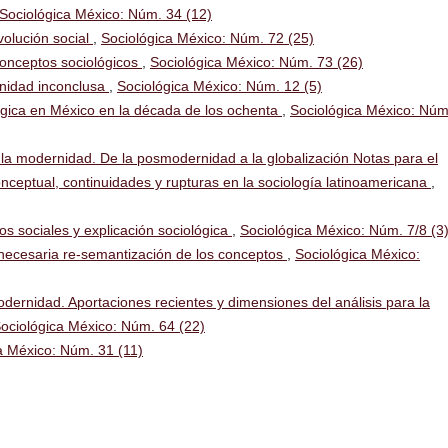
Sociológica México: Núm. 34 (12)
volución social
,
Sociológica México: Núm. 72 (25)
conceptos sociológicos
,
Sociológica México: Núm. 73 (26)
rnidad inconclusa
,
Sociológica México: Núm. 12 (5)
ógica en México en la década de los ochenta
,
Sociológica México: Núm
 la modernidad. De la posmodernidad a la globalización Notas para el
onceptual, continuidades y rupturas en la sociología latinoamericana
,
os sociales y explicación sociológica
,
Sociológica México: Núm. 7/8 (3
 necesaria re-semantización de los conceptos
,
Sociológica México:
odernidad. Aportaciones recientes y dimensiones del análisis para la
ociológica México: Núm. 64 (22)
a México: Núm. 31 (11)