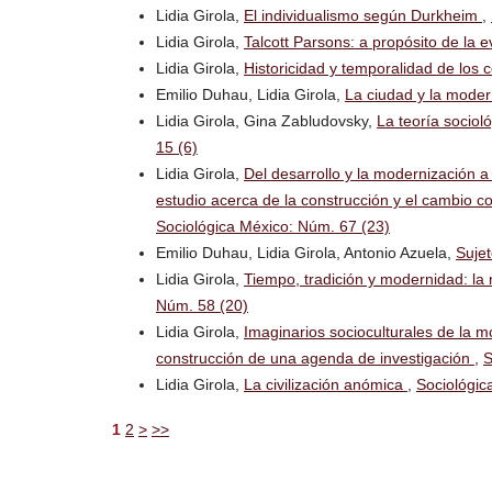
Lidia Girola,
El individualismo según Durkheim
,
Lidia Girola,
Talcott Parsons: a propósito de la e
Lidia Girola,
Historicidad y temporalidad de los 
Emilio Duhau, Lidia Girola,
La ciudad y la mode
Lidia Girola, Gina Zabludovsky,
La teoría sociol
15 (6)
Lidia Girola,
Del desarrollo y la modernización a
estudio acerca de la construcción y el cambio c
Sociológica México: Núm. 67 (23)
Emilio Duhau, Lidia Girola, Antonio Azuela,
Sujet
Lidia Girola,
Tiempo, tradición y modernidad: la
Núm. 58 (20)
Lidia Girola,
Imaginarios socioculturales de la m
construcción de una agenda de investigación
,
S
Lidia Girola,
La civilización anómica
,
Sociológic
1
2
>
>>