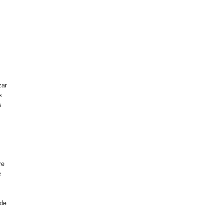
zar
s
s
n
re
e
 de