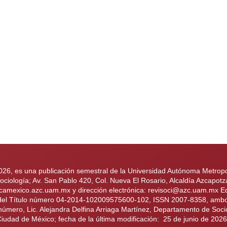
2026, es una publicación semestral de la Universidad Autónoma Metropol
iología; Av. San Pablo 420, Col. Nueva El Rosario, Alcaldía Azcapotz
ologicamexico.azc.uam.mx y dirección electrónica: revisoci@azc.uam.mx
 del Título número 04-2014-102009575600-102, ISSN 2007-8358, ambos 
 número, Lic. Alejandra Delfina Arriaga Martínez, Departamento de Soci
Ciudad de México; fecha de la última modificación: 25 de junio de 202