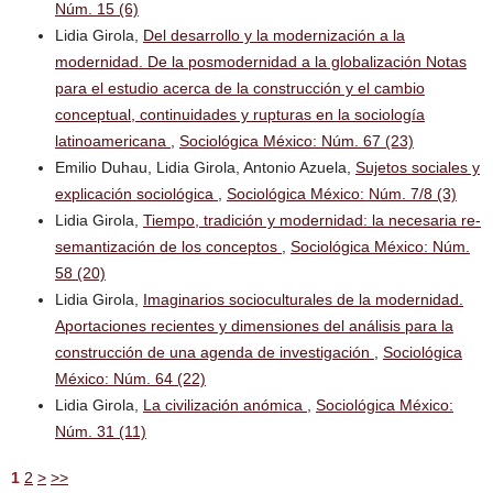
Núm. 15 (6)
Lidia Girola,
Del desarrollo y la modernización a la
modernidad. De la posmodernidad a la globalización Notas
para el estudio acerca de la construcción y el cambio
conceptual, continuidades y rupturas en la sociología
latinoamericana
,
Sociológica México: Núm. 67 (23)
Emilio Duhau, Lidia Girola, Antonio Azuela,
Sujetos sociales y
explicación sociológica
,
Sociológica México: Núm. 7/8 (3)
Lidia Girola,
Tiempo, tradición y modernidad: la necesaria re-
semantización de los conceptos
,
Sociológica México: Núm.
58 (20)
Lidia Girola,
Imaginarios socioculturales de la modernidad.
Aportaciones recientes y dimensiones del análisis para la
construcción de una agenda de investigación
,
Sociológica
México: Núm. 64 (22)
Lidia Girola,
La civilización anómica
,
Sociológica México:
Núm. 31 (11)
1
2
>
>>