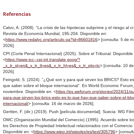
Referencias
Calvo, A. (2008). “La crisis de las hipotecas subprime y el riesgo al cr
Revista de Economía Mundial, 195-204. Disponible en:
<
https://www.redalyc.org/articulo.oa?id=86601816
> [consulta: 5 de 
2026].
CPI (Corte Penal Internacional) (2025). Sobre el Tribunal. Disponible
<
https://www-icc--cpi-int.translate.goog/?
_x_tr_sl=en&_x_tr_tl=es&_x_tr_hl=es&_x_tr_pto=tc
> [consulta: 10 d
2026].
Feingold, S. (2024). “¿Qué son y para qué sirven los BRICS? Esto es
que saber sobre el bloque internacional”. En World Economic Forum
noviembre. Disponible en: <
https://es.weforum.org/stories/2024/11/q
para-que-sirven-los-brics-esto-es-lo-que-hay-que-saber-sobre-el-blo
internacional/
> [consulta: 16 de marzo de 2026].
Gertten, F. (dir.) (2019). Push [película documental]. Suecia: WG Film
OMC (Organización Mundial del Comercio) (1995). Acuerdo sobre lo
los Derechos de Propiedad Intelectual relacionados con el Comercio [
Disponible en: <
https://www.wipo.int/wipolex/es/text/305796
> [consult