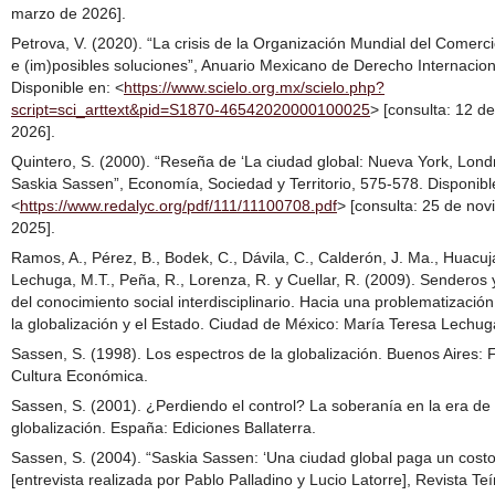
marzo de 2026].
Petrova, V. (2020). “La crisis de la Organización Mundial del Comerc
e (im)posibles soluciones”, Anuario Mexicano de Derecho Internacion
Disponible en: <
https://www.scielo.org.mx/scielo.php?
script=sci_arttext&pid=S1870-46542020000100025
> [consulta: 12 d
2026].
Quintero, S. (2000). “Reseña de ‘La ciudad global: Nueva York, Londr
Saskia Sassen”, Economía, Sociedad y Territorio, 575-578. Disponibl
<
https://www.redalyc.org/pdf/111/11100708.pdf
> [consulta: 25 de no
2025].
Ramos, A., Pérez, B., Bodek, C., Dávila, C., Calderón, J. Ma., Huacuja
Lechuga, M.T., Peña, R., Lorenza, R. y Cuellar, R. (2009). Senderos
del conocimiento social interdisciplinario. Hacia una problematización
la globalización y el Estado. Ciudad de México: María Teresa Lechug
Sassen, S. (1998). Los espectros de la globalización. Buenos Aires:
Cultura Económica.
Sassen, S. (2001). ¿Perdiendo el control? La soberanía en la era de 
globalización. España: Ediciones Ballaterra.
Sassen, S. (2004). “Saskia Sassen: ‘Una ciudad global paga un costo s
[entrevista realizada por Pablo Palladino y Lucio Latorre], Revista Teí