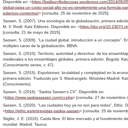
Disponible en: <
https://batiburrillodecosas.wordpress.com/2014/05/0
global-paga-un-costo-social-alto-no-es-simplemente-una-formula-pa
estemos-contentos/
> [consulta: 25 de noviembre de 2025].
Sassen, S. (2007). Una sociología de la globalización, primera edició
M. V. Rodil. Katz Editores. Disponible en: <
https://doi.org/10.2307/j.
[consulta: 21 de mayo de 2025].
Sassen, S. (2009). “La ciudad global: introducción a un concepto”. E
múltiples caras de la globalización. BBVA.
Sassen, S. (2010). Territorio, autoridad y derechos: de los ensamblaj
medievales a los ensamblajes globales, primera edición. Bogotá: Kat
(Conocimiento series, v. 47).
Sassen, S. (2015). Expulsiones: brutalidad y complejidad en la econo
primera edición. Traducido por S. Mastrangelo. Móstoles-Madrid: Kat
(Conocimiento).
Sassen, S. (2016). “Saskia Sassen’s CV”. Disponible en:
<
https://www.saskiasassen.com/cv.php
> [consulta: 27 de noviembre 
Sassen, S. (2020). “Las ciudades hoy ya no son para todos”, Ethic. D
<
https://ethic.es/entrevistas-saskia-sassen
> [consulta: 25 de noviemb
Stiglitz, J. E. (2010). Caída libre. El libre mercado y el hundimiento 
mundial. Madrid: Taurus.