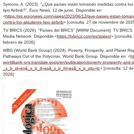
Symons, A. (2023). “¿Qué países están tomando medidas contra los 
tipo Airbnb?”, Euro News, 12 de junio. Disponible en:
<
https://es.euronews.com/viajes/2023/06/12/que-paises-estan-toma
contra-los-alquileres-tipo-airbnb
> [consulta: 27 de noviembre de 2025
TV BRICS (2026). “Países del BRICS” [WWW Document]. TV BRICS. I
Media Network. Disponible <
https://tvbrics.com/es/states/
> [consulta:
febrero de 2026].
WBG (World Bank Group) (2024). Poverty, Prosperity, and Planet Rep
Pathways Out of the Polycrisis. World Bank Group. Disponible en: <
h
worldbank-org.translate.goog/en/publication/poverty-prosperity-and-
_x_tr_sl=en&_x_tr_tl=es&_x_tr_hl=es&_x_tr_pto=tc
> [consulta: 12 de
2026].