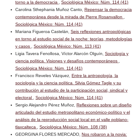
torno a la democracia
,
Sociológica México: Núm. 114 (41)
Carolina Sthephania Muñoz Canto,
Repensar la democracia
contemporánea desde la mirada de Pierre Rosanvallon
,
Sociológica México: Núm. 114 (41)
Mariana Figueroa Castelán,
Seis reflexiones antropológicas
en torno al estudio social de la noche: teorías, metodologías
y casos
,
Sociológica México: Núm. 113 (41)
Ligia Tavera Fenollosa, Víctor Alarcón Olguín,
Sociología y
ciencia política. Visiones y desafíos contemporáneos
,
Sociológica México: Núm. 114 (41)
Francisco Reveles Vázquez,
Entre la antropología, la
sociología y la ciencia política. Silvia Gómez Tagle y su
contribución al estudio de la participación social, sindical y
electoral
,
Sociológica México: Núm. 114 (41)
Sergio Alejandro Pérez Muñoz,
Reflexiones sobre un diseño
articulado del estudio metropolitano económico-político y el
análisis de la reproducción social local en el valle poblano-
tlaxcalteca
,
Sociológica México: Núm. 108 (38)
GEORGINA FLORES MERCADO,
Nos robaron a la novia: