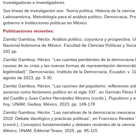
Investigadoras e Investigadores.
Sus líneas de investigación son: Teoría política, Historia de la ciencia 
Latinoamérica, Metodología para el análisis político, Democracia, Pr
gobierno e Instituciones políticas en México.
Publicaciones recientes:
Zamitiz Gamboa, Héctor,
Análisis político, coyuntura y prospectiva
, U
Nacional Autónoma de México. Facultad de Ciencias Políticas y Socia
242 pp.
Zamitiz Gamboa, Héctor, “Las cuentas pendientes de la democracia li
causas de su crisis y las nuevas formas de representación democráti
legitimidad)”,
Democracias
, Instituto de la Democracia, Ecuador, v. 11
agosto de 2023, pp. 3-30.
Zamitiz Gamboa, Héctor, “Las razones del populismo: reflexiones so
ascenso como fenómeno político en el siglo XXI”, en Germán Pérez
del Castillo y Juan Carlos Hernández Moreno (cords.),
Populismo y e
hoy
, UNAM, Gedisa, México, 2023, pp. 149-178
Zamitiz Gamboa, Héctor, “Las narrativas de la democracia mexicana 
2018. Debate ideológico y prácticas políticas”, en Francisco Revele
(coord.),
Conceptos fundamentales y debates recientes de la ciencia 
México
, UNAM, Editorial Teseo, 2025, pp. 85-115.