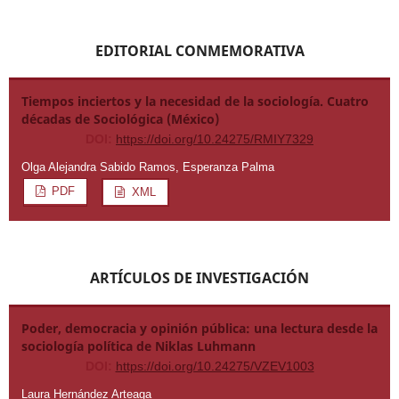
EDITORIAL CONMEMORATIVA
Tiempos inciertos y la necesidad de la sociología. Cuatro
décadas de Sociológica (México)
DOI:
https://doi.org/10.24275/RMIY7329
Olga Alejandra Sabido Ramos, Esperanza Palma
PDF
XML
ARTÍCULOS DE INVESTIGACIÓN
Poder, democracia y opinión pública: una lectura desde la
sociología política de Niklas Luhmann
DOI:
https://doi.org/10.24275/VZEV1003
Laura Hernández Arteaga