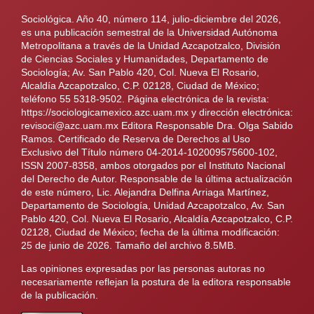
Sociológica. Año 40, número 114, julio-diciembre del 2026,
es una publicación semestral de la Universidad Autónoma
Metropolitana a través de la Unidad Azcapotzalco, División
de Ciencias Sociales y Humanidades, Departamento de
Sociología; Av. San Pablo 420, Col. Nueva El Rosario,
Alcaldía Azcapotzalco, C.P. 02128, Ciudad de México;
teléfono 55 5318-9502. Página electrónica de la revista:
https://sociologicamexico.azc.uam.mx y dirección electrónica:
revisoci@azc.uam.mx Editora Responsable Dra. Olga Sabido
Ramos. Certificado de Reserva de Derechos al Uso
Exclusivo del Título número 04-2014-102009575600-102,
ISSN 2007-8358, ambos otorgados por el Instituto Nacional
del Derecho de Autor. Responsable de la última actualización
de este número, Lic. Alejandra Delfina Arriaga Martínez,
Departamento de Sociología, Unidad Azcapotzalco, Av. San
Pablo 420, Col. Nueva El Rosario, Alcaldía Azcapotzalco, C.P.
02128, Ciudad de México; fecha de la última modificación:
25 de junio de 2026. Tamaño del archivo 8.5MB.
Las opiniones expresadas por las personas autoras no
necesariamente reflejan la postura de la editora responsable
de la publicación.