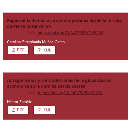
Repensar la democracia contemporánea desde la mirada
de Pierre Rosanvallon
DOI:
https://doi.org/10.24275/RXOJ8266
Carolina Sthephania Muñoz Canto
PDF
XML
Antagonismos y contradicciones de la globalización
económica en la obra de Saskia Sassen
DOI:
https://doi.org/10.24275/EPVS1301
Héctor Zamitiz
PDF
XML