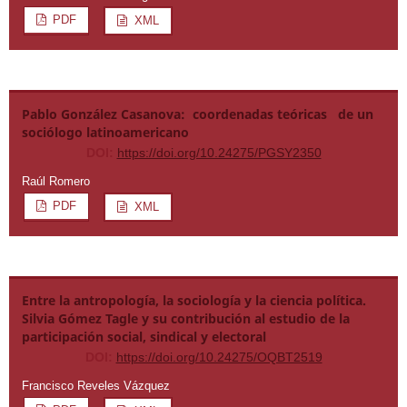
PDF
XML
Pablo González Casanova: coordenadas teóricas de un
sociólogo latinoamericano
DOI:
https://doi.org/10.24275/PGSY2350
Raúl Romero
PDF
XML
Entre la antropología, la sociología y la ciencia política.
Silvia Gómez Tagle y su contribución al estudio de la
participación social, sindical y electoral
DOI:
https://doi.org/10.24275/OQBT2519
Francisco Reveles Vázquez