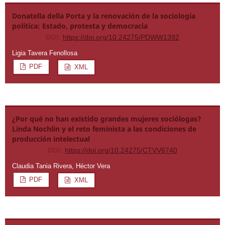
Donatella della Porta y la renovación de la sociología
política: Estado, protesta y democracia
DOI:
https://doi.org/10.24275/PDWW1392
Ligia Tavera Fenollosa
PDF
XML
¿Por qué no han existido grandes mujeres sociólogas?
Linda Nochlin y el reto feminista a las condiciones de
producción intelectual
DOI:
https://doi.org/10.24275/CTVV6740
Claudia Tania Rivera, Héctor Vera
PDF
XML