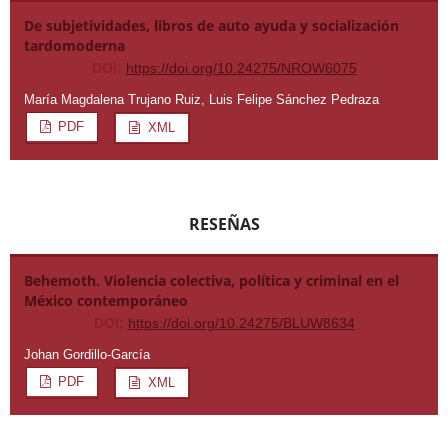
De subjetividades, libros de auto ayuda y socialización
tardomoderna
DOI:
https://doi.org/10.24275/NROW6075
María Magdalena Trujano Ruiz, Luis Felipe Sánchez Pedraza
PDF
XML
RESEÑAS
Behemoth. Violencia colectiva, política y criminal en el
México contemporáneo
DOI:
https://doi.org/10.24275/BLUW8634
Johan Gordillo-García
PDF
XML