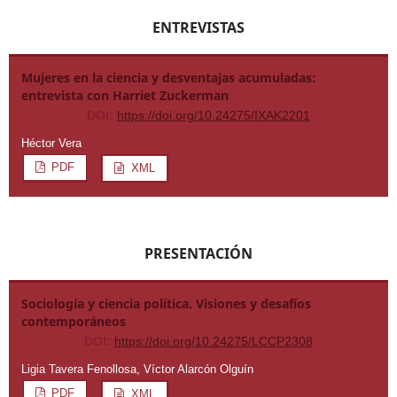
ENTREVISTAS
Mujeres en la ciencia y desventajas acumuladas:
entrevista con Harriet Zuckerman
DOI:
https://doi.org/10.24275/IXAK2201
Héctor Vera
PDF
XML
PRESENTACIÓN
Sociología y ciencia política. Visiones y desafíos
contemporáneos
DOI:
https://doi.org/10.24275/LCCP2308
Ligia Tavera Fenollosa, Víctor Alarcón Olguín
PDF
XML