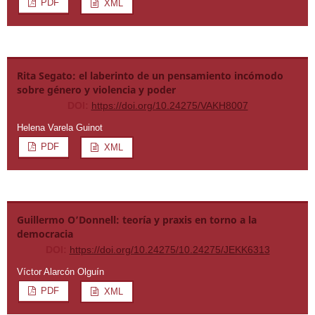
PDF
XML
Rita Segato: el laberinto de un pensamiento incómodo
sobre género y violencia y poder
DOI:
https://doi.org/10.24275/VAKH8007
Helena Varela Guinot
PDF
XML
Guillermo O’Donnell: teoría y praxis en torno a la
democracia
DOI:
https://doi.org/10.24275/10.24275/JEKK6313
Víctor Alarcón Olguín
PDF
XML